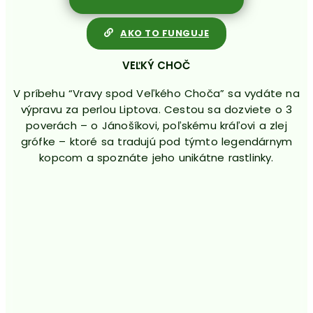
AKO TO FUNGUJE
VEĽKÝ CHOČ
V príbehu “Vravy spod Veľkého Choča” sa vydáte na
výpravu za perlou Liptova. Cestou sa dozviete o 3
poverách – o Jánošíkovi, poľskému kráľovi a zlej
grófke – ktoré sa tradujú pod týmto legendárnym
kopcom a spoznáte jeho unikátne rastlinky.