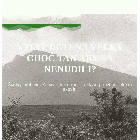
VZIAŤ DETI NA VEĽKÝ
CHOČ TAK ABY SA
NENUDILI?
Žiadny problém. Zabav ich s našim horským príbehom plným
aktivít!