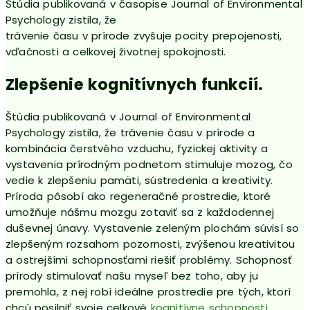
Štúdia publikovaná v časopise Journal of Environmental
Psychology zistila, že
trávenie času v prírode zvyšuje pocity prepojenosti,
vďačnosti a celkovej životnej spokojnosti.
Zlepšenie kognitívnych funkcií.
Štúdia publikovaná v Journal of Environmental
Psychology zistila, že trávenie času v prírode a
kombinácia čerstvého vzduchu, fyzickej aktivity a
vystavenia prírodným podnetom stimuluje mozog, čo
vedie k zlepšeniu pamäti, sústredenia a kreativity.
Príroda pôsobí ako regeneračné prostredie, ktoré
umožňuje nášmu mozgu zotaviť sa z každodennej
duševnej únavy. Vystavenie zeleným plochám súvisí so
zlepšeným rozsahom pozornosti, zvýšenou kreativitou
a ostrejšími schopnosťami riešiť problémy. Schopnosť
prírody stimulovať našu myseľ bez toho, aby ju
premohla, z nej robí ideálne prostredie pre tých, ktorí
chcú posilniť svoje celkové
kognitívne schopnosti.