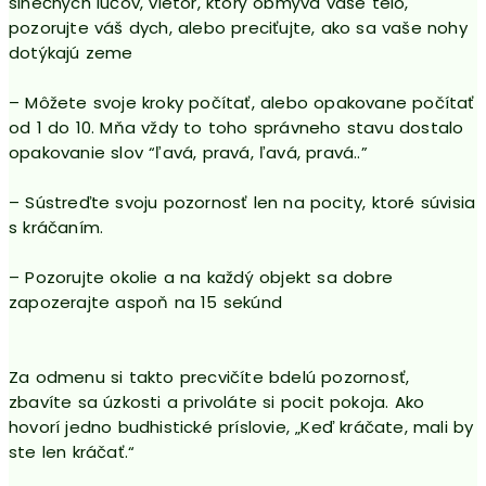
slnečných lúčov, vietor, ktorý obmýva vaše telo,
pozorujte váš dych, alebo preciťujte, ako sa vaše nohy
dotýkajú zeme
– Môžete svoje kroky počítať, alebo opakovane počítať
od 1 do 10. Mňa vždy to toho správneho stavu dostalo
opakovanie slov “ľavá, pravá, ľavá, pravá..”
– Sústreďte svoju pozornosť len na pocity, ktoré súvisia
s kráčaním.
– Pozorujte okolie a na každý objekt sa dobre
zapozerajte aspoň na 15 sekúnd
Za odmenu si takto precvičíte bdelú pozornosť,
zbavíte sa úzkosti a privoláte si pocit pokoja. Ako
hovorí jedno budhistické príslovie, „Keď kráčate, mali by
ste len kráčať.“