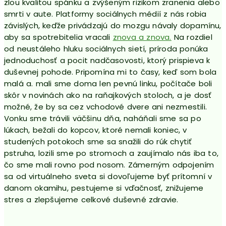
zlou kvalitou spánku a zvýšeným rizikom zranenia alebo
smrti v aute. Platformy sociálnych médií z nás robia
závislých, keďže privádzajú do mozgu návaly dopamínu,
aby sa spotrebitelia vracali
znova a znova.
Na rozdiel
od neustáleho hluku sociálnych sietí, príroda ponúka
jednoduchosť a pocit nadčasovosti, ktorý prispieva k
duševnej pohode. Pripomína mi to časy, keď som bola
malá a. mali sme doma len pevnú linku, počítače boli
skôr v novinách ako na raňajkových stoloch, a je dosť
možné, že by sa cez vchodové dvere ani nezmestili.
Vonku sme trávili väčšinu dňa, naháňali sme sa po
lúkach, bežali do kopcov, ktoré nemali koniec, v
studených potokoch sme sa snažili do rúk chytiť
pstruha, lozili sme po stromoch a zaujímalo nás iba to,
čo sme mali rovno pod nosom. Zámerným odpojením
sa od virtuálneho sveta si dovoľujeme byť prítomní v
danom okamihu, pestujeme si vďačnosť, znižujeme
stres a zlepšujeme celkové duševné zdravie.