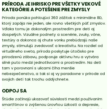
PRÍRODA JE IHRISKO PRE VŠETKY VEKOVÉ
KATEGÓRIE A POTEŠENIE PRE ZMYSLY
Príroda ponúka pohlcujúci 360 zážitok s minimálne 8D,
ktorý zapája nie jeden, ale rovno všetkých päť zmyslov.
Vďaka tomu je dokonalým prostredím pre deti aj
dospelých. Vizuálne podnety a scenérie, zvuky, vône,
textúry a dokonca aj chute vonku prebúdzajú naše
zmysly, stimulujú zvedavosť a kreativitu. Na rozdiel od
virtuálneho sveta, príroda poskytuje útočisko pre
prirodzenú zábavu, podporuje aktívnu hru a vytvára
silné puto medzi jednotlivcami a prostredím. Na deti
tam v porovnaní s ulicami číha menšie
nebezpečenstvo, a tak si aj vy paradoxne v prírode od
svojich detí tak trochu oddýchnete.
ODPOJ SA
Štúdie začínajú ukazovať súvislosti medzi používaním
smartfónov a zvýšenou úrovňou úzkosti a depresie,