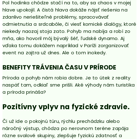
Pol hodinka chôdze stačí na to, aby sa chaos v mojej
hlave upokojil. A čistá hlava dokáže nájsť riešenia na
zdanlivo neriešiteľné problémy, spracovávať
odmietnutia a srdcabôle, či viesť komické dialógy, ktoré
niekedy naozaj stoja zato. Pohyb ma nabíja a robí zo
mňa, ako hovoril môj bývalý šéf, ľudské dynamo. Aj
vďaka tomu dokážem napríklad v Paríži zorganizovať
event na zajtra už dnes. Ale o tom inokedy.
BENEFITY TRÁVENIA ČASU V PRÍRODE
Príroda a pohyb nám robia dobre. Je to útek z reality
naspäť tam, odkiaľ sme prišli. Aké výhody nám turistika
a príroda prináša?
Pozitívny vplyv na fyzické zdravie.
Či už ide o pokojnú túru, rýchlu prechádzku alebo
náročný výstup, chôdza po nerovnom teréne zapája
rôzne svalové skupiny, zlepšuje fyzickú zdatnosť a