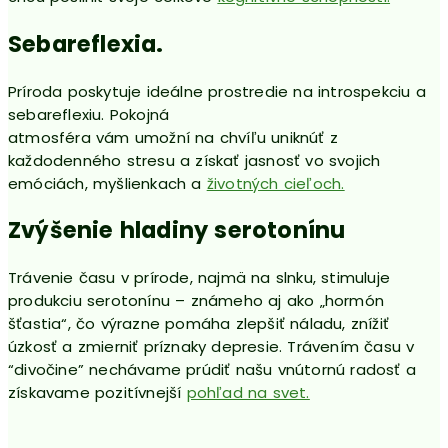
Sebareflexia.
Príroda poskytuje ideálne prostredie na introspekciu a
sebareflexiu. Pokojná
atmosféra vám umožní na chvíľu uniknúť z
každodenného stresu a získať jasnosť vo svojich
emóciách, myšlienkach a
životných cieľoch.
Zvýšenie hladiny serotonínu
Trávenie času v prírode, najmä na slnku, stimuluje
produkciu serotonínu – známeho aj ako „hormón
šťastia“, čo výrazne pomáha zlepšiť náladu, znížiť
úzkosť a zmierniť príznaky depresie. Trávením času v
“divočine” nechávame prúdiť našu vnútornú radosť a
získavame pozitívnejší
pohľad na svet.