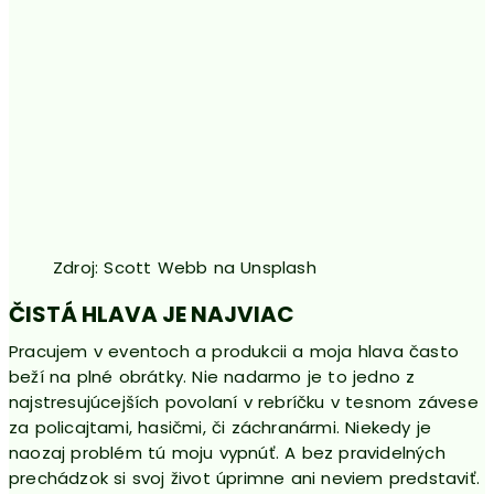
Zdroj: Scott Webb na Unsplash
ČISTÁ HLAVA JE NAJVIAC
Pracujem v eventoch a produkcii a moja hlava často
beží na plné obrátky. Nie nadarmo je to jedno z
najstresujúcejších povolaní v rebríčku v tesnom závese
za policajtami, hasičmi, či záchranármi. Niekedy je
naozaj problém tú moju vypnúť. A bez pravidelných
prechádzok si svoj život úprimne ani neviem predstaviť.