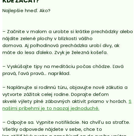
KDE ZAČAŤ?
Najlepšie hneď. Ako?
– Začnite v malom a urobte si krátke prechádzky alebo
nájdite zelené plochy v blízkosti vášho
domova. Aj polhodinová prechádzka urobí divy, ak
máte do lesa ďaleko. Zvyk je železná košeľa.
– Vyskúšajte tipy na meditáciu počas chôdze. Ľavá
pravá, ľavá pravá… napríklad.
– Naplánujte si rodinnú túru, objavujte nové zákutia a
vytvorte zážitok celej rodine. Doprajte deťom
skvelé výlety plné zábavných aktivít priamo v horách.
S
našimi príbehmi je to naozaj jednoduché.
– Odpojte sa. Vypnite notifikácie. Na chvíľu sa straťte.
Všetky odpovede nájdete v sebe, chce to