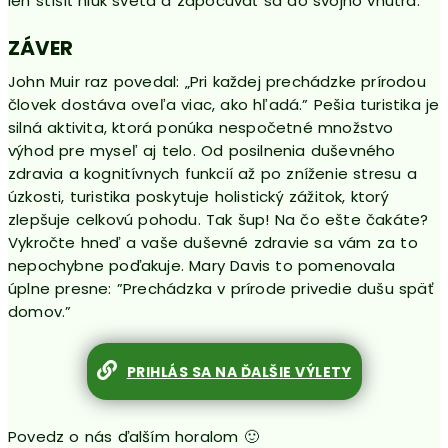
len stíšiť hluk sveta a započúvať sa do svojho vnútra.
ZÁVER
John Muir raz povedal: „Pri každej prechádzke prírodou
človek dostáva oveľa viac, ako hľadá.” Pešia turistika je
silná aktivita, ktorá ponúka nespočetné množstvo
výhod pre myseľ aj telo. Od posilnenia duševného
zdravia a kognitívnych funkcií až po zníženie stresu a
úzkosti, turistika poskytuje holistický zážitok, ktorý
zlepšuje celkovú pohodu. Tak šup! Na čo ešte čakáte?
Vykročte hneď a vaše duševné zdravie sa vám za to
nepochybne poďakuje. Mary Davis to pomenovala
úplne presne: ”Prechádzka v prírode privedie dušu späť
domov.”
PRIHLÁS SA NA ĎALŠIE VÝLETY
Povedz o nás ďalším horalom 🙂