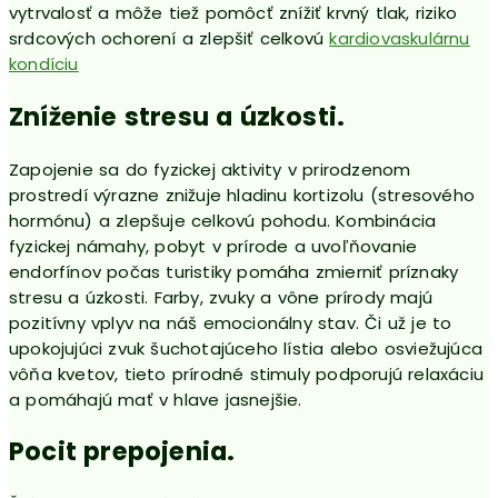
vytrvalosť a môže tiež pomôcť znížiť krvný tlak, riziko
srdcových ochorení a zlepšiť celkovú
kardiovaskulárnu
kondíciu
Zníženie stresu a úzkosti.
Zapojenie sa do fyzickej aktivity v prirodzenom
prostredí výrazne znižuje hladinu kortizolu (stresového
hormónu) a zlepšuje celkovú pohodu. Kombinácia
fyzickej námahy, pobyt v prírode a uvoľňovanie
endorfínov počas turistiky pomáha zmierniť príznaky
stresu a úzkosti. Farby, zvuky a vône prírody majú
pozitívny vplyv na náš emocionálny stav. Či už je to
upokojujúci zvuk šuchotajúceho lístia alebo osviežujúca
vôňa kvetov, tieto prírodné stimuly podporujú relaxáciu
a pomáhajú mať v hlave jasnejšie.
Pocit prepojenia.