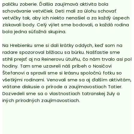
paličku zoberie. Ďalšia zaujímavá aktivita bola
schovávanie vetvičiek. Deti mali za úlohu schovať
vetvičky tak, aby ich niekto nenašiel a za každý úspech
získavali body. Celý výlet sme bodovali, a každá rodina
bola jedna súťažná skupina.
Na Hrebienku sme si dali krátky oddych, keď som na
radare spozoroval blížiacu sa búrku. Našťastie sme
stihli prejsť aj na Reinerovu útulňu, čo nám trvalo asi pol
hodiny. Tam sme uzavreli náš príbeh o Nosičovi
Štefanovi a spravili sme si krásnu spoločnú fotku so
všetkými rodinami. Venovali sme sa aj ďalším aktivitám,
vrátane diskusie o prírode a zaujímavostiach Tatier.
Dozvedeli sme sa o vlastnostiach tatranskej žuly a
iných prírodných zaujímavostiach.