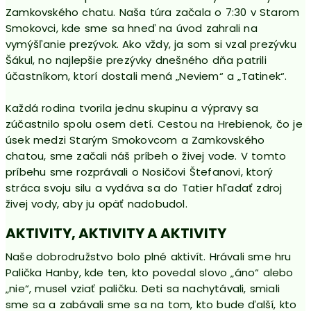
Zamkovského chatu. Naša túra začala o 7:30 v Starom
Smokovci, kde sme sa hneď na úvod zahrali na
vymýšľanie prezývok. Ako vždy, ja som si vzal prezývku
Šákul, no najlepšie prezývky dnešného dňa patrili
účastníkom, ktorí dostali mená „Neviem“ a „Tatinek“.
Každá rodina tvorila jednu skupinu a výpravy sa
zúčastnilo spolu osem detí. Cestou na Hrebienok, čo je
úsek medzi Starým Smokovcom a Zamkovského
chatou, sme začali náš príbeh o živej vode. V tomto
príbehu sme rozprávali o Nosičovi Štefanovi, ktorý
stráca svoju silu a vydáva sa do Tatier hľadať zdroj
živej vody, aby ju opäť nadobudol.
AKTIVITY, AKTIVITY A AKTIVITY
Naše dobrodružstvo bolo plné aktivít. Hrávali sme hru
Palička Hanby, kde ten, kto povedal slovo „áno“ alebo
„nie“, musel vziať paličku. Deti sa nachytávali, smiali
sme sa a zabávali sme sa na tom, kto bude ďalší, kto