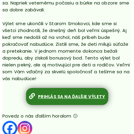
sa. Napriek veternému počasiu a búrke na obzore sme
sa dobre zabávali.
Výlet sme ukončili v Starom Smokovci, kde sme si
všetci zhodnotili, že dnešný deň bol veľmi úspešný. Aj
keď sme nedošli až na vrchol, náš príbeh bude
pokračovať nabudúce. Zistili sme, že deti milujú súťaže
a pretekanie. V jednom momente dokonca bežali
dopredu, aby získali bonusový bod. Tento výlet bol
nielen pekný, ale aj motivujúci pre deti a rodičov. Veľmi
som Vám vďačný za skvelú spoločnosť a tešíme sa na
vás nabudúce!
PRIHLÁS SA NA ĎALŠIE VÝLETY
Povedz o nás ďalším horalom 🙂